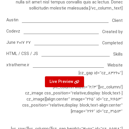
nulla sit amet nisl tempus convallis quis ac lectus. Donec
sollicitudin molestie malesuada.[/vc_column_text]
Austin
Client
Codevz
Created by
۲۷ June ۲۰۱۷
Completed
HTML / CSS / JS
Skills
xtratheme.ir
Website
[cz_gap id=”cz_۸۳۲۶۰″]
Live Preview
[/vc_column][vc_column width=”۲/۳″]
[cz_image css_position=”relative;display: block;text-
align:center” image=”۲۶۵″ id=”cz_۶۱۶۵۳″][cz_image
css_position=”relative;display: block;text-align:center”
image=”۲۶۶″ id=”cz_۳۱۵۱۳″]