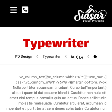
Typewriter
پروژه ها
Typewriter
۳D Design
[vc_row ۰=””][vc_column width=”۱/۳″][vc_column_text
css=”.vc_custom_۱۴۹۷۳۰۷۵۷۹۶۰۹{margin-bottom: ۴۰px
!important;}”]Nulla porttitor accumsan tincidunt. Curabitur
aliquet quam id dui posuere blandit. Curabitur non nulla sit
amet nisl tempus convallis quis ac lectus. Donec sollicitudin
molestie malesuada. Curabitur arcu erat, accumsan id
imperdiet et, porttitor at sem donec sollicitudin. Curabitur non