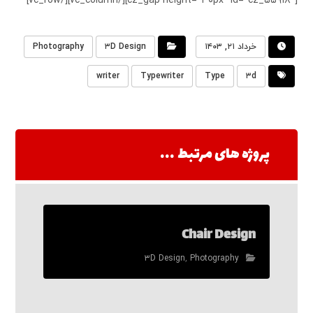
[cz_gap height=”۳۰px” id=”cz_۵۵۹۱۸″][/vc_column][/vc_row]
خرداد ۲۱, ۱۴۰۳
۳D Design
Photography
writer
Typewriter
Type
۳d
پروژه های مرتبط ...
Chair Design
۳D Design
,
Photography